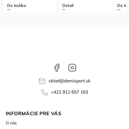
Do košíka
Detail
Do ko
Facebook
Instagram
sklad
@
demisport.sk
+421 911 657 163
INFORMÁCIE PRE VÁS
O nás