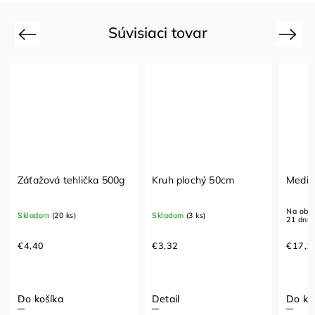
Súvisiaci tovar
Previous
Next
Záťažová tehlička 500g
Kruh plochý 50cm
Medic
Na obje
Skladom
(20 ks)
Skladom
(3 ks)
21 dní
€4,40
€3,32
€17,1
Do košíka
Detail
Do ko