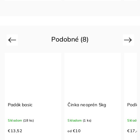
Podobné (8)
Previous
Next
Padák basic
Činka neoprén 5kg
Podlo
Skladom
(18 ks)
Skladom
(1 ks)
Sklado
€13,52
€10
€17,4
od