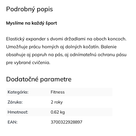
Podrobný popis
Myslíme na každý šport
Elastický expander s dvomi držadlami na oboch koncoch.
Umožňuje prácu horných aj dolných kočatín. Balenie
obsahuje aj popruh na pás, aj odnímateľnú ochranu pásu
pre vybrané cvičenia.
Dodatočné parametre
Kategória
:
Fitness
Záruka
:
2 roky
Hmotnosť
:
0.62 kg
EAN
:
3700322928897