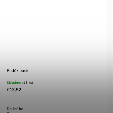
Vodný záťažový vak
Skladom
(3 ks)
€50,33
Do košíka