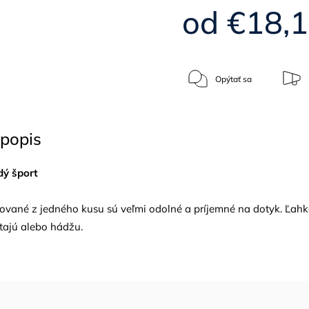
od
€18,
Opýtať sa
popis
dý šport
isované z jedného kusu sú veľmi odolné a príjemné na dotyk. Ľah
tajú alebo hádžu.