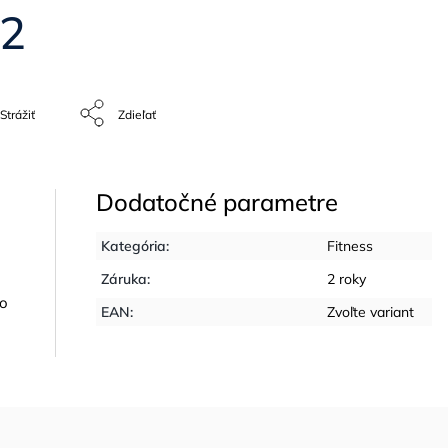
12
Strážiť
Zdieľať
Dodatočné parametre
Kategória
:
Fitness
Záruka
:
2 roky
ko
EAN
:
Zvoľte variant