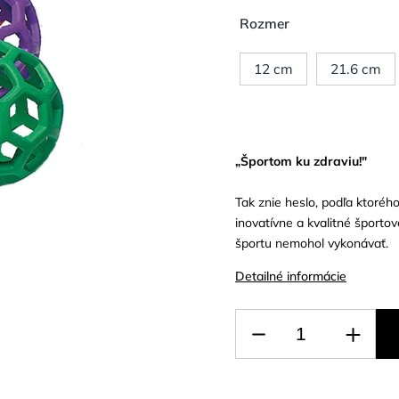
Rozmer
12 cm
21.6 cm
„Športom ku zdraviu!"
Tak znie heslo, podľa ktoréh
inovatívne a kvalitné športo
športu nemohol vykonávať.
Detailné informácie