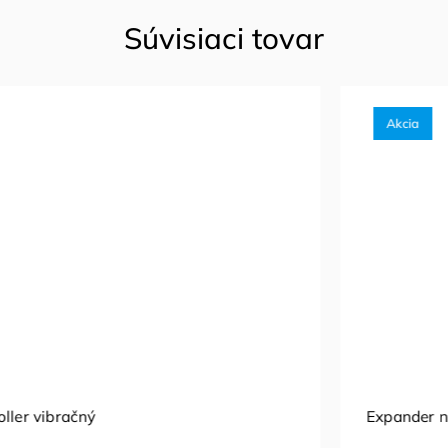
Súvisiaci tovar
Akcia
Expander na členky