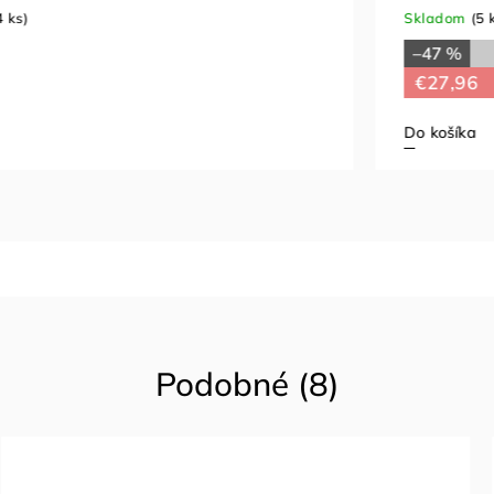
Skladom
(5 ks)
–47 %
€52,92
€27,96
Do košíka
Podobné (8)
Akcia