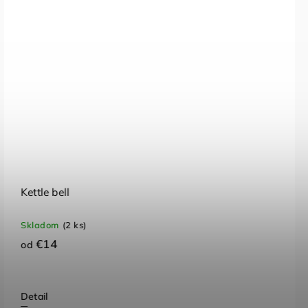
Padák basic
Skladom
(18 ks)
€13,52
Do košíka