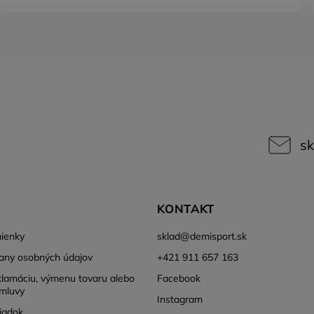
sk
KONTAKT
ienky
sklad
@
demisport.sk
any osobných údajov
+421 911 657 163
klamáciu, výmenu tovaru alebo
Facebook
mluvy
Instagram
iadok