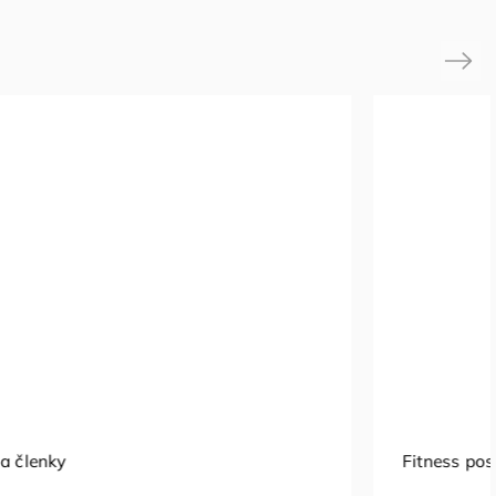
Next
Fitness posiľňovacia guma 1040 ×83 x 4.5 mm