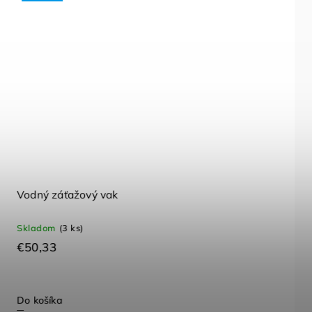
Loptička senzorická set 4ks
Na objednávku, dodanie 14-21 dní
€16,20
od
Detail