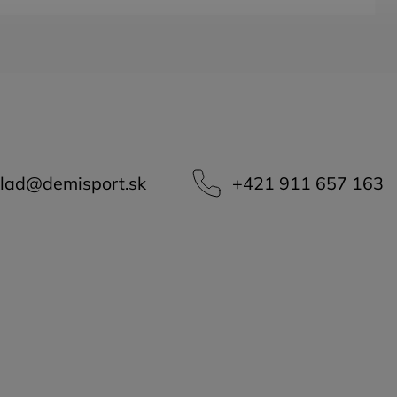
lad
@
demisport.sk
+421 911 657 163