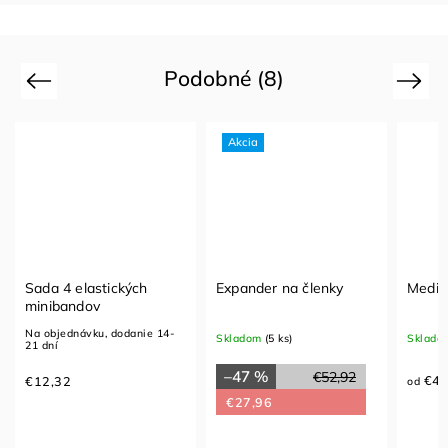
Podobné (8)
Previous
Next
Akcia
Sada 4 elastických
Expander na členky
Medic
minibandov
Na objednávku, dodanie 14-
Skladom
(5 ks)
Sklado
21 dní
–47 %
€52,92
€41
€12,32
od
€27,96