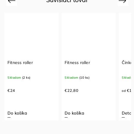
Previous
Next
Fitness roller
Fitness roller
Činka
Skladom
(2 ks)
Skladom
(10 ks)
Sklado
€24
€22,80
€1
od
Do košíka
Do košíka
Detail