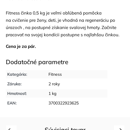
Fitness činka 0,5 kg je veľmi obľúbená pomôcka
na cvičenie pre ženy, deti, je vhodná na regeneráciu po
úrazoch , na postupné získanie svalovej hmoty. Začnite
pracovať na svojej kondícii postupne s najľahšou činkou.
Cena je za pár.
Dodatočné parametre
Kategória
:
Fitness
Záruka
:
2 roky
Hmotnosť
:
1 kg
EAN
:
3700322923625
Súvisiaci tovar