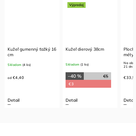
Výpredaj
Kužeľ gumenný ťažký 16
Kužeľ dierový 38cm
Ploch
cm
méty 
žltá o
Na obje
Skladom
(1 ks)
Skladom
(4 ks)
21 dní
–40 %
€5
€4,40
€33,5
od
€3
Detail
Detail
Detail