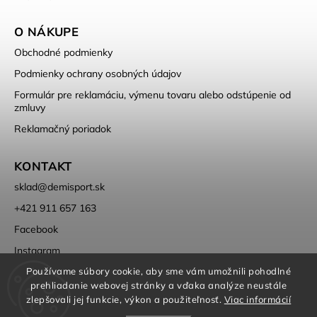
O NÁKUPE
Obchodné podmienky
Podmienky ochrany osobných údajov
Formulár pre reklamáciu, výmenu tovaru alebo odstúpenie od
zmluvy
Reklamačný poriadok
KONTAKT
sklad
@
demisport.sk
+421 911 657 163
Facebook
Instagram
Používame súbory cookie, aby sme vám umožnili pohodlné
prehliadanie webovej stránky a vďaka analýze neustále
zlepšovali jej funkcie, výkon a použiteľnosť.
Viac informácií