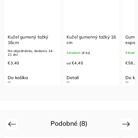
Kužeľ gumený ťažký
Kužeľ gumenný ťažký 16
Gumen
16cm
cm
expan
Na objednávku, dodanie 14-
Skladom
(4 ks)
Sklado
21 dní
€3,40
€4,40
€58,2
od
Do košíka
Detail
Do ko
Podobné (8)
Previous
Next