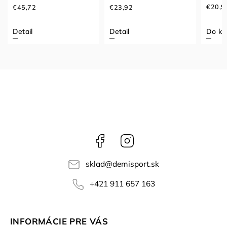
€20,9
€45,72
€23,92
Detail
Detail
Do ko
Facebook
Instagram
sklad
@
demisport.sk
+421 911 657 163
INFORMÁCIE PRE VÁS