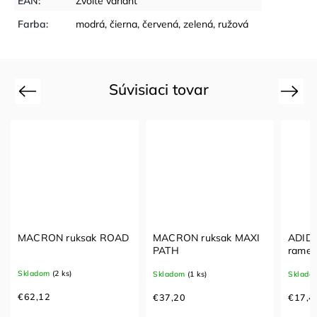
EAN
:
Zvoľte variant
Farba
:
modrá
,
čierna
,
červená
,
zelená
,
ružová
Súvisiaci tovar
Previous
Next
MACRON ruksak ROAD
MACRON ruksak MAXI
ADIDA
PATH
ramen
Map
Skladom
(2 ks)
Skladom
(1 ks)
Sklado
€62,12
€37,20
€17,4