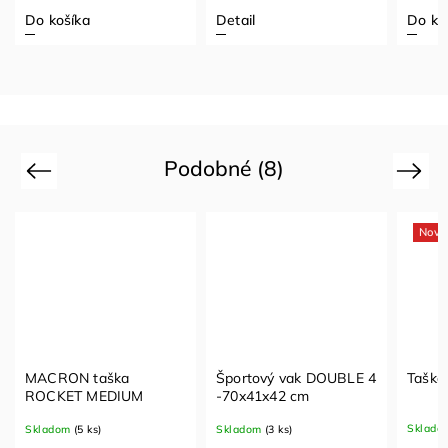
Do košíka
Detail
Do ko
Podobné (8)
Previous
Next
Novi
MACRON taška
Športový vak DOUBLE 4
Taška
ROCKET MEDIUM
-70x41x42 cm
Sklado
Skladom
(5 ks)
Skladom
(3 ks)