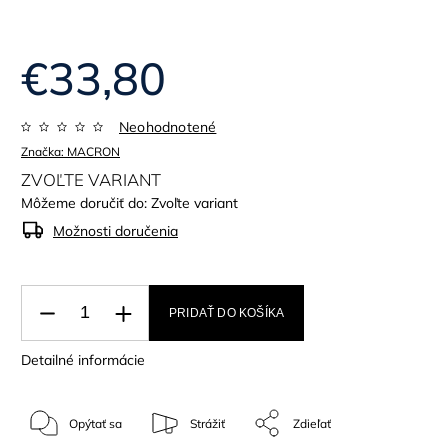
€33,80
Neohodnotené
Značka:
MACRON
ZVOĽTE VARIANT
Môžeme doručiť do:
Zvoľte variant
Možnosti doručenia
PRIDAŤ DO KOŠÍKA
Detailné informácie
Opýtať sa
Strážiť
Zdieľať