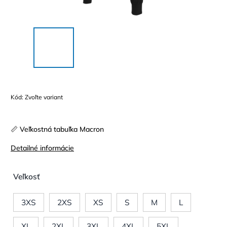
Kód:
Zvoľte variant
📏 Veľkostná tabuľka Macron
Detailné informácie
Veľkosť
3XS
2XS
XS
S
M
L
XL
2XL
3XL
4XL
5XL