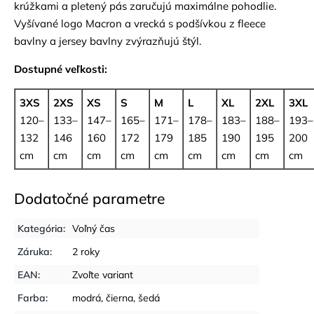
krúžkami a pletený pás zaručujú maximálne pohodlie.
Vyšívané logo Macron a vrecká s podšívkou z fleece
bavlny a jersey bavlny zvýrazňujú štýl.
Dostupné veľkosti:
3XS
2XS
XS
S
M
L
XL
2XL
3XL
120–
133–
147–
165–
171–
178–
183–
188–
193–
132
146
160
172
179
185
190
195
200
cm
cm
cm
cm
cm
cm
cm
cm
cm
Dodatočné parametre
Kategória
:
Voľný čas
Záruka
:
2 roky
EAN
:
Zvoľte variant
Farba
:
modrá
,
čierna
,
šedá