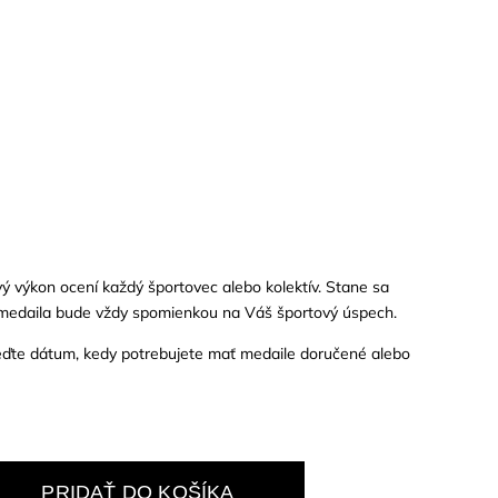
vý výkon ocení každý športovec alebo kolektív. Stane sa
 medaila bude vždy spomienkou na Váš športový úspech.
te dátum, kedy potrebujete mať medaile doručené alebo
.
PRIDAŤ DO KOŠÍKA