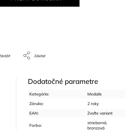
Strážiť
Zdieľať
Dodatočné parametre
Kategória
:
Medaile
Záruka
:
2 roky
EAN
:
Zvoľte variant
strieborná
,
Farba
:
bronzová