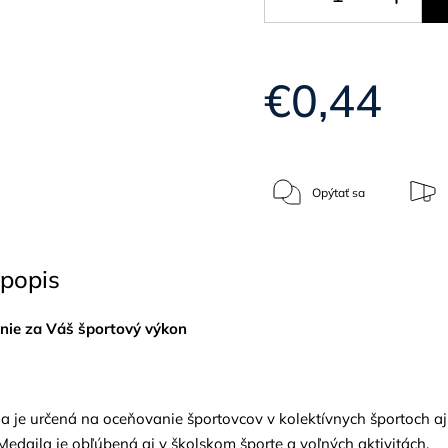
€0,44
Opýtať sa
popis
nie za Váš športový výkon
a je určená na oceňovanie športovcov v kolektívnych športoch aj
Medaila je obľúbená aj v školskom športe a voľných aktivitách.