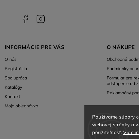
Facebook
Instagram
INFORMÁCIE PRE VÁS
O NÁKUPE
O nás
Obchodné podm
Registrácia
Podmienky ochr
Spolupráca
Formulár pre re
odstúpenie od z
Katalógy
Reklamačný por
Kontakt
Moja objednávka
Používame súbory c
webovej stránky a vď
použiteľnosť.
Viac i