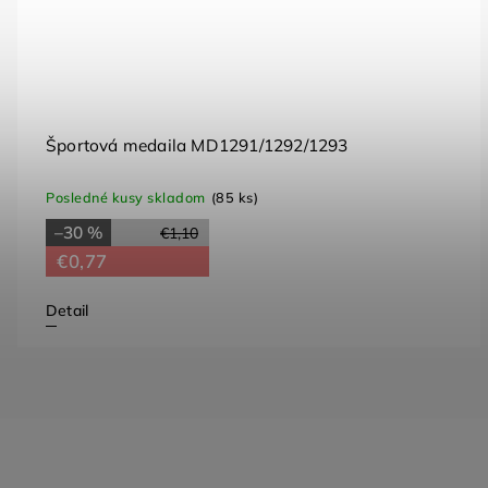
Športová medaila MD1291/1292/1293
Posledné kusy skladom
(85 ks)
–30 %
€1,10
€0,77
Detail