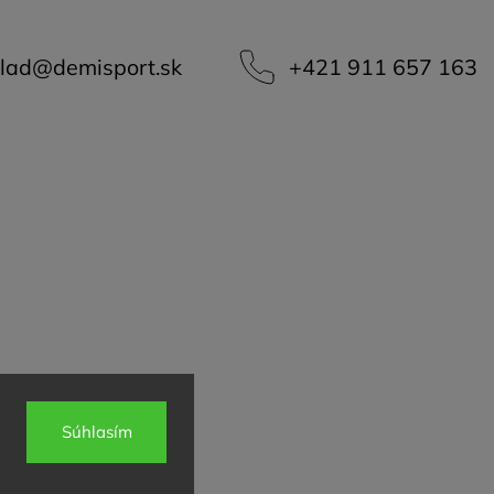
lad
@
demisport.sk
+421 911 657 163
Súhlasím