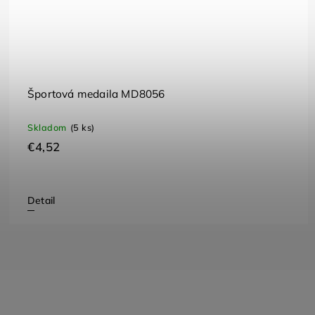
Športová medaila MD8056
Skladom
(5 ks)
€4,52
Detail