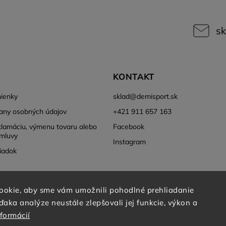
sk
KONTAKT
ienky
sklad
@
demisport.sk
any osobných údajov
+421 911 657 163
klamáciu, výmenu tovaru alebo
Facebook
mluvy
Instagram
iadok
ookie, aby sme vám umožnili pohodlné prehliadanie
aka analýze neustále zlepšovali jej funkcie, výkon a
nformácií
Copyright 2026
DEMISPORT
. Všetky práva vyhradené.