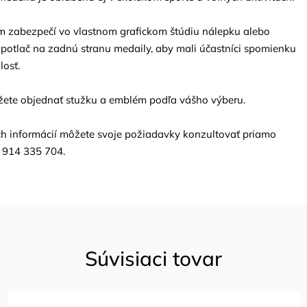
zabezpečí vo vlastnom grafickom štúdiu nálepku alebo
potlač na zadnú stranu medaily, aby mali účastníci spomienku
losť.
žete objednať
stužku
a
emblém
podľa vášho výberu.
ích informácií môžete svoje požiadavky konzultovať priamo
1 914 335 704.
Súvisiaci tovar