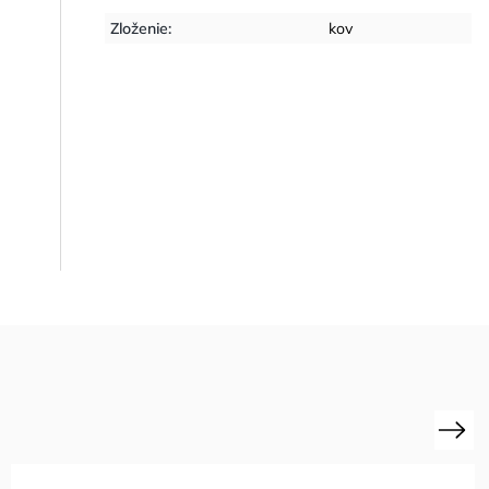
Zloženie
:
kov
Next