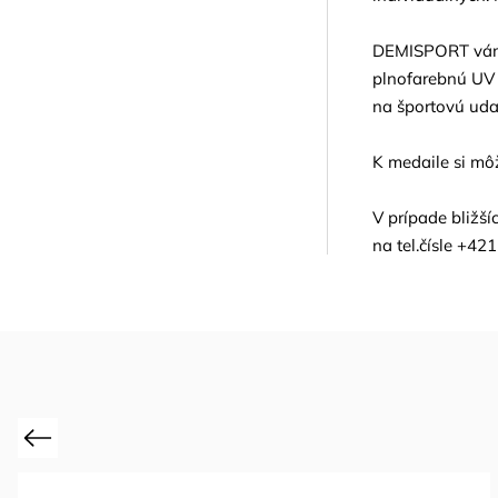
DEMISPORT vám 
plnofarebnú UV 
na športovú uda
K medaile si mô
V prípade bližš
na tel.čísle +42
Previous