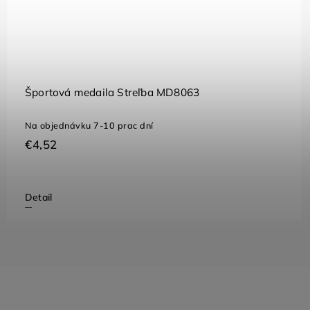
Športová medaila Streľba MD8063
Na objednávku 7-10 prac dní
€4,52
Detail