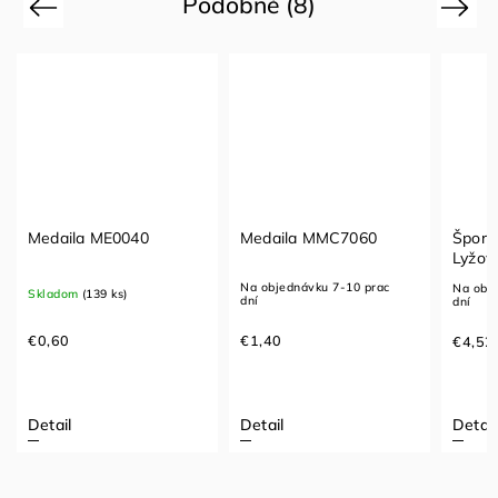
Podobné (8)
Previous
Next
Medaila ME0040
Medaila MMC7060
Šport
Lyžov
Na objednávku 7-10 prac
Na obje
Skladom
(139 ks)
dní
dní
€0,60
€1,40
€4,52
Detail
Detail
Detail