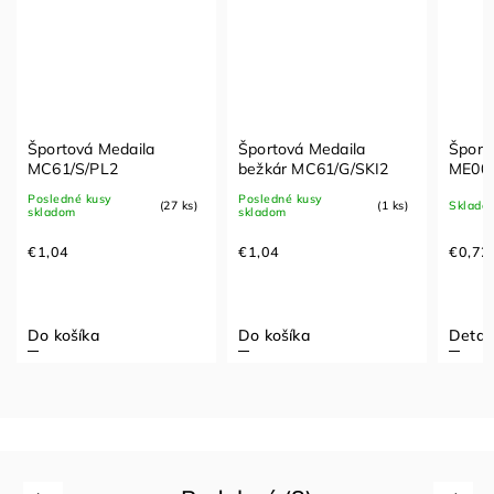
Športová Medaila
Športová Medaila
Šport
MC61/S/PL2
bežkár MC61/G/SKI2
ME00
Posledné kusy
Posledné kusy
(27 ks)
(1 ks)
Sklado
skladom
skladom
€1,04
€1,04
€0,72
Do košíka
Do košíka
Detail