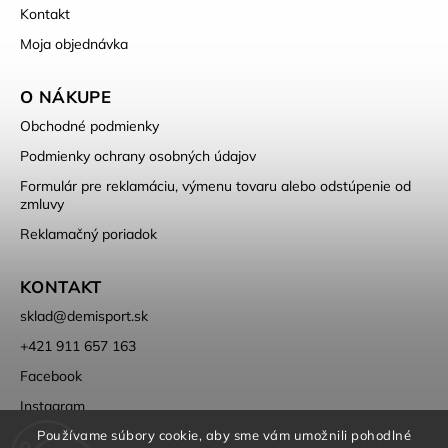
Kontakt
Moja objednávka
O NÁKUPE
Obchodné podmienky
Podmienky ochrany osobných údajov
Formulár pre reklamáciu, výmenu tovaru alebo odstúpenie od
zmluvy
Reklamačný poriadok
KONTAKT
sklad
@
demisport.sk
+421 911 657 163
Facebook
Instagram
Používame súbory cookie, aby sme vám umožnili pohodlné