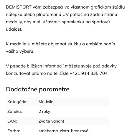
DEMISPORT vám zabezpečí vo vlastnom grafickom štúdiu
nálepku alebo plnofarebnú UV potlač na zadnú stranu
medaily, aby mali účastníci spomienku na športovú
udalosť.
K medaile si môžete objednať
stužku
a
emblém
podľa
vášho výberu.
V prípade bližších informácií môžete svoje požiadavky
konzultovať priamo na tel.čísle +421 914 335 704.
Dodatočné parametre
Kategória
:
Medaile
Záruka
:
2 roky
EAN
:
Zvoľte variant
Farba
:
strieborná
,
zlatá
,
bronzová