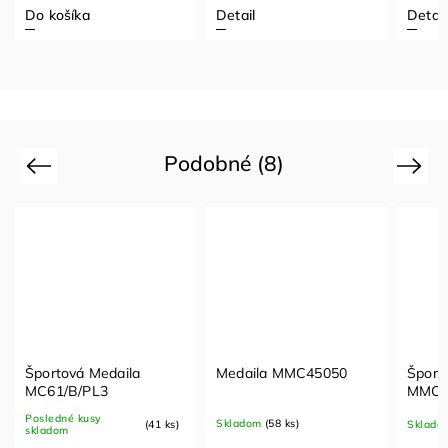
Do košíka
Detail
Detail
Podobné (8)
Previous
Next
Športová Medaila
Medaila MMC45050
Šport
MC61/B/PL3
MMC7
Posledné kusy
Skladom
(58 ks)
(41 ks)
Sklado
skladom