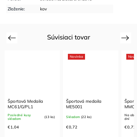
Zloženie
:
kov
Súvisiaci tovar
Previous
Next
Novinka
Novi
Športová Medaila
Športová medaila
Šport
MC61/G/PL1
ME5001
MMC0
Posledné kusy
Na obje
(13 ks)
Skladom
(22 ks)
skladom
dní
€1,04
€0,72
€0,72