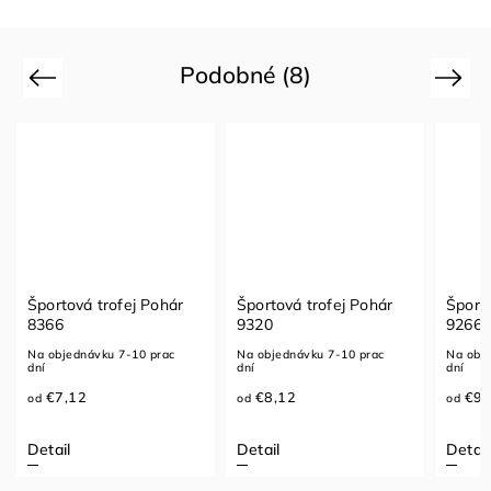
Podobné (8)
Previous
Next
Športová trofej Pohár
Športová trofej Pohár
Športo
8366
9320
9266
Na objednávku 7-10 prac
Na objednávku 7-10 prac
Na obje
dní
dní
dní
€7,12
€8,12
€9,
od
od
od
Detail
Detail
Detail