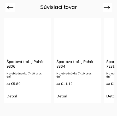
Súvisiaci tovar
Previous
Next
Športová trofej Pohár
Športová trofej Pohár
Športo
9306
8364
7235
Na objednávku 7-10 prac
Na objednávku 7-10 prac
Na obje
dní
dní
dní
€5,80
€11,12
€19
od
od
od
Detail
Detail
Detail