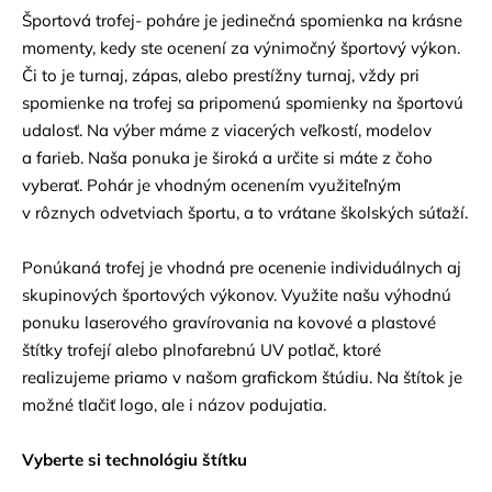
Športová trofej- poháre je jedinečná spomienka na krásne
momenty, kedy ste ocenení za výnimočný športový výkon.
Či to je turnaj, zápas, alebo prestížny turnaj, vždy pri
spomienke na trofej sa pripomenú spomienky na športovú
udalosť. Na výber máme z viacerých veľkostí, modelov
a farieb. Naša ponuka je široká a určite si máte z čoho
vyberať. Pohár je vhodným ocenením využiteľným
v rôznych odvetviach športu, a to vrátane školských súťaží.
Ponúkaná trofej je vhodná pre ocenenie individuálnych aj
skupinových športových výkonov. Využite našu výhodnú
ponuku laserového gravírovania na kovové a plastové
štítky trofejí alebo plnofarebnú UV potlač, ktoré
realizujeme priamo v našom grafickom štúdiu. Na štítok je
možné tlačiť logo, ale i názov podujatia.
Vyberte si technológiu štítku