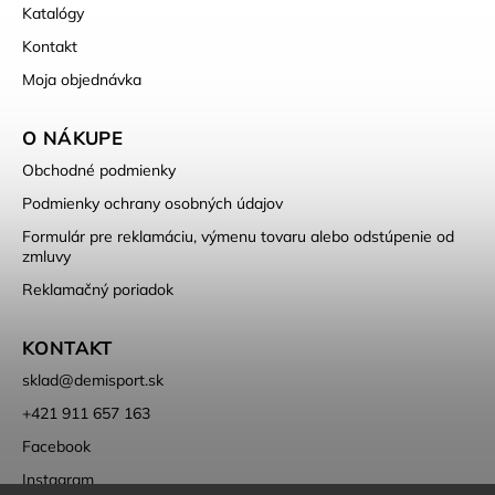
Katalógy
Kontakt
Moja objednávka
O NÁKUPE
Obchodné podmienky
Podmienky ochrany osobných údajov
Formulár pre reklamáciu, výmenu tovaru alebo odstúpenie od
zmluvy
Reklamačný poriadok
KONTAKT
sklad
@
demisport.sk
+421 911 657 163
Facebook
Instagram