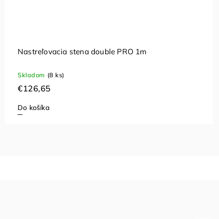
Vozík na pomôcky
Na objednávku, dodanie 14-21 dní
€683,32
Do košíka