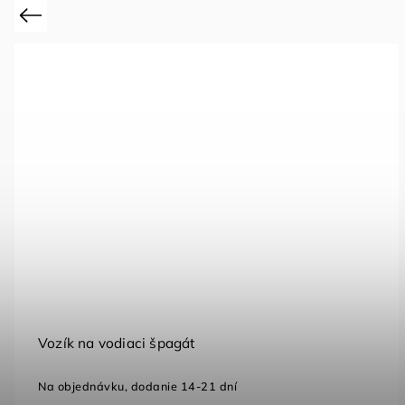
Previous
Lajnovačka latexová
Na objednávku, dodanie 14-21 dní