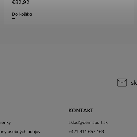
€38,40
Do košíka
sk
KONTAKT
ienky
sklad
@
demisport.sk
any osobných údajov
+421 911 657 163