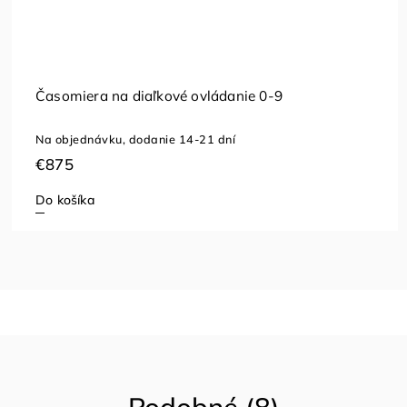
Nastreľovacia plachta s otvormi na bránu
Skladom
(6 ks)
€69,32
Do košíka
Podobné (8)