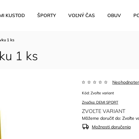
MI KUSTOD
ŠPORTY
VOĽNÝ ČAS
OBUV
P
vku 1 ks
ku 1 ks
Neohodnote
Kód:
Zvoľte variant
Značka:
DEMI SPORT
ZVOĽTE VARIANT
Môžeme doručiť do:
Zvoľte v
Možnosti doručenia