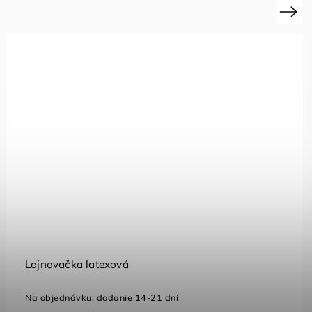
Next
Elektronická striedacia tabuľa na futbal
Skladom
(1 ks)