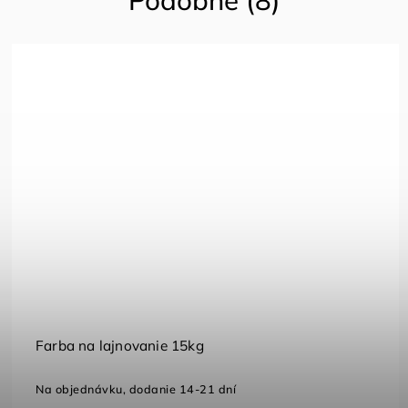
Elektrická vzduchová pumpa
Skladom
(2 ks)