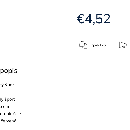
€4,52
Opýtať sa
popis
dý šport
ý šport
45 cm
ombinácie:
, červená