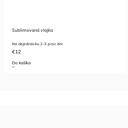
Nastreľovacia stena double PRO 1m
Skladom
(8 ks)
€126,65
Do košíka