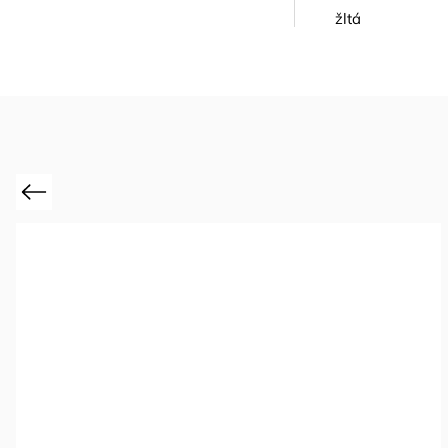
žltá
Previous
Akcia