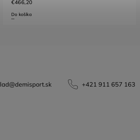
€720
Do košíka
lad
@
demisport.sk
+421 911 657 163