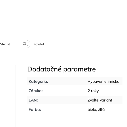
Strážiť
Zdieľať
Dodatočné parametre
Kategória
:
Vybavenie ihriska
Záruka
:
2 roky
EAN
:
Zvoľte variant
Farba
:
biela, žltá