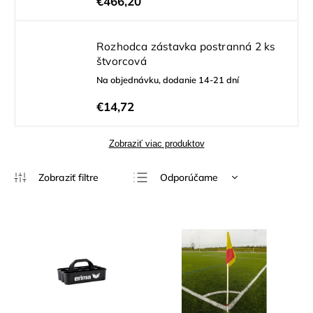
€466,20
Rozhodca zástavka postranná 2 ks
štvorcová
Na objednávku, dodanie 14-21 dní
€14,72
Zobraziť viac produktov
Odporúčame
Najlacnejšie
Najdrahšie
Najpredávanejšie
Abecedne