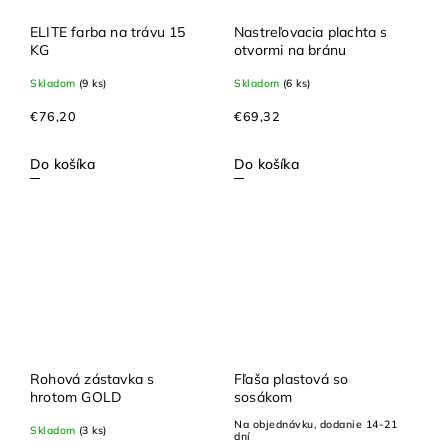
ELITE farba na trávu 15
Nastreľovacia plachta s
KG
otvormi na bránu
Skladom
(9 ks)
Skladom
(6 ks)
€76,20
€69,32
Do košíka
Do košíka
Rohová zástavka s
Fľaša plastová so
hrotom GOLD
sosákom
Na objednávku, dodanie 14-21
Skladom
(3 ks)
dní