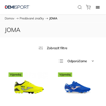
Domov
/
Predávané značky
/
JOMA
JOMA
Odporúčame
Najlacnejšie
Výpredaj
Výpredaj
Najdrahšie
Najpredávanejšie
Abecedne