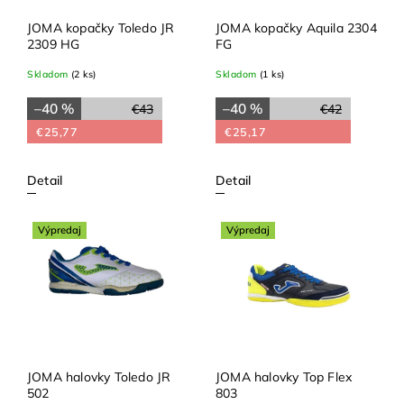
JOMA kopačky Toledo JR
JOMA kopačky Aquila 2304
2309 HG
FG
Skladom
(2 ks)
Skladom
(1 ks)
–40 %
–40 %
€43
€42
€25,77
€25,17
Detail
Detail
Výpredaj
Výpredaj
JOMA halovky Toledo JR
JOMA halovky Top Flex
502
803