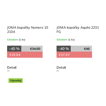
JOMA kopačky Numero 10
JOMA kopačky Aquila 2231
2104
FG
Skladom
(1 ks)
Skladom
(1 ks)
–40 %
–40 %
€34,90
€46
€20,94
€27,57
Detail
Detail
Výpredaj