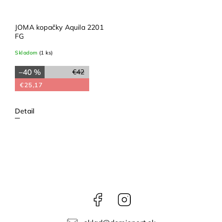
JOMA kopačky Aquila 2201
FG
Skladom
(1 ks)
–40 %
€42
€25,17
Detail
Facebook
Instagram