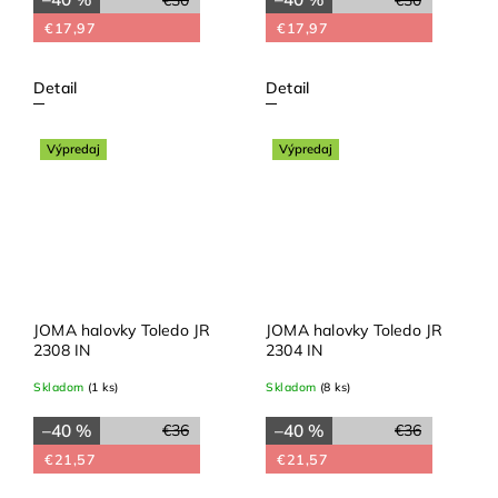
€17,97
€17,97
Detail
Detail
Výpredaj
Výpredaj
JOMA halovky Toledo JR
JOMA halovky Toledo JR
2308 IN
2304 IN
Skladom
(1 ks)
Skladom
(8 ks)
–40 %
–40 %
€36
€36
€21,57
€21,57