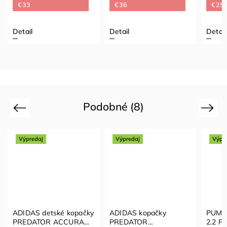
€33
€36
€25,
Detail
Detail
Detail
Podobné (8)
Previous
Next
Výpredaj
Výpredaj
Výpr
ADIDAS detské kopačky
ADIDAS kopačky
PUMA
PREDATOR ACCURACY
PREDATOR
2.2 F