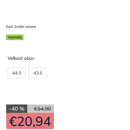
Kód:
Zvoľte variant
Výpredaj
Veľkosť obuv
44.5
43.5
–40 %
€34,90
€20,94