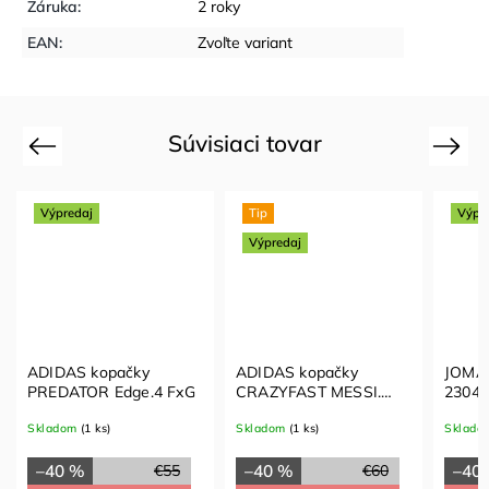
Záruka
:
2 roky
EAN
:
Zvoľte variant
Súvisiaci tovar
Previous
Next
Výpredaj
Tip
Výpr
Výpredaj
ADIDAS kopačky
ADIDAS kopačky
JOMA 
PREDATOR Edge.4 FxG
CRAZYFAST MESSI.
2304 
4FxG
Skladom
(1 ks)
Skladom
(1 ks)
Sklado
–40 %
–40 %
–40
€55
€60