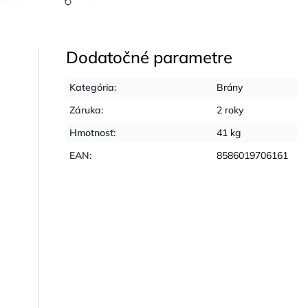
Dodatočné parametre
Kategória
:
Brány
Záruka
:
2 roky
Hmotnosť
:
41 kg
EAN
:
8586019706161