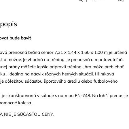
popis
ovať bude baviť
ová prenosná brána senior 7,31 x 1,44 x 1,60 x 1,00 m je určená
st a mužov. Je vhodná na tréning, je prenosná a montovateľná.
ej brány môžete lepšie pripraviť tréning , hra môže prebiehať
u , ideálna na nácvik rôznych herných situácií. Hliníková
je dôležitou súčasťou športového areálu alebo futbalového
 je skonštruovaná v súlade s normou EN-748. Na ľahší prenos je
pomocné kolesá .
A NIE JE SÚČASŤOU CENY.