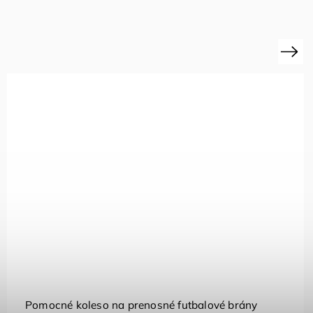
Next
Pomocné koleso na prenosné futbalové brány