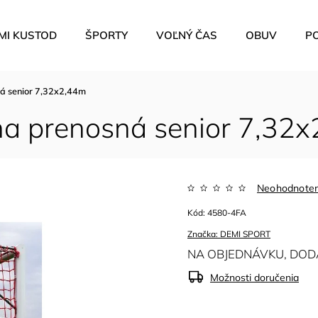
MI KUSTOD
ŠPORTY
VOĽNÝ ČAS
OBUV
P
ná senior 7,32x2,44m
ána prenosná senior 7,32
Neohodnote
Kód:
4580-4FA
Značka:
DEMI SPORT
NA OBJEDNÁVKU, DODA
Možnosti doručenia