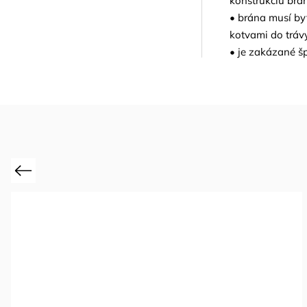
konštrukciu brá
• brána musí by
kotvami do tráv
• je zakázané šp
Previous