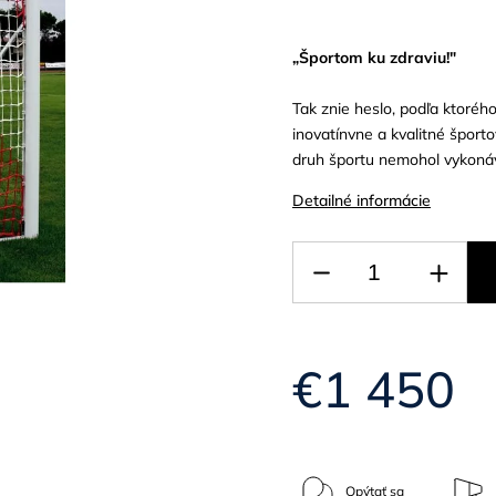
„Športom ku zdraviu!"
Tak znie heslo, podľa ktoréh
inovatínvne a kvalitné šport
druh športu nemohol vykonáva
Detailné informácie
€1 450
Opýtať sa