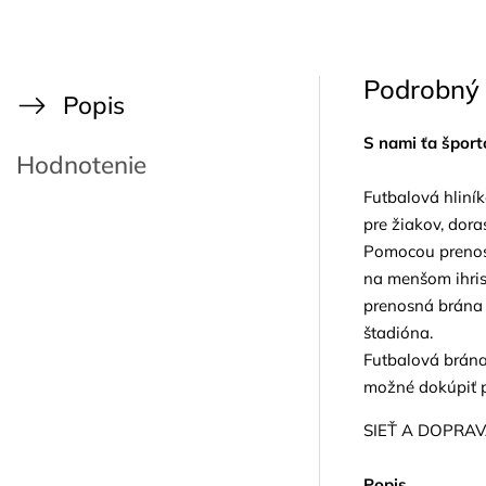
Podrobný 
Popis
S nami ťa šport
Hodnotenie
Futbalová hliník
pre žiakov, dora
Pomocou prenosn
na menšom ihrisk
prenosná brána 
štadióna.
Futbalová brána
možné dokúpiť 
SIEŤ A DOPRAV
Popis