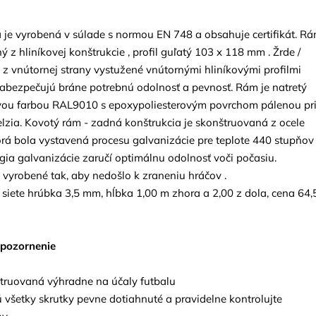
 je vyrobená v súlade s normou EN 748 a obsahuje certifikát. R
ý z hliníkovej konštrukcie , profil guľatý 103 x 118 mm . Žrde /
 z vnútornej strany vystužené vnútornými hliníkovými profilmi
zabezpečujú bráne potrebnú odolnosť a pevnosť. Rám je natretý
ovou farbou RAL9010 s epoxypoliesterovým povrchom pálenou pr
lzia. Kovotý rám - zadná konštrukcia je skonštruovaná z ocele
orá bola vystavená procesu galvanizácie pre teplote 440 stupňov
gia galvanizácie zaručí optimálnu odolnosť voči počasiu.
 vyrobené tak, aby nedošlo k zraneniu hráčov .
siete hrúbka 3,5 mm, hĺbka 1,00 m zhora a 2,00 z dola, cena 64,
pozornenie
štruovaná výhradne na účaly futbalu
i sú všetky skrutky pevne dotiahnuté a pravidelne kontrolujte