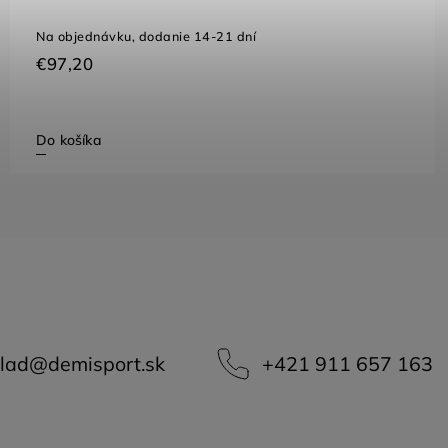
Na objednávku, dodanie 14-21 dní
€97,20
Do košíka
lad
@
demisport.sk
+421 911 657 163