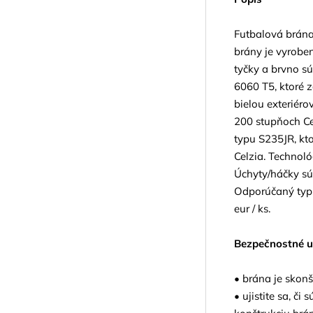
Futbalová brána
brány je vyroben
tyčky a brvno sú
6060 T5, ktoré 
bielou exteriér
200 stupňoch Ce
typu S235JR, kt
Celzia. Technoló
Úchyty/háčky sú
Odporúčaný typ 
eur / ks.
Bezpečnostné u
• brána je skon
• ujistite sa, č