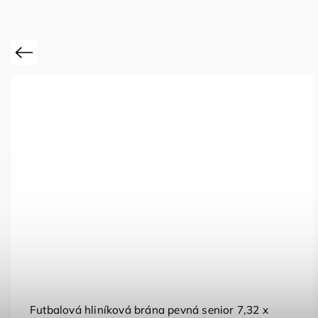
Previous
Futbalová hliníková brána pevná senior 7,32 x