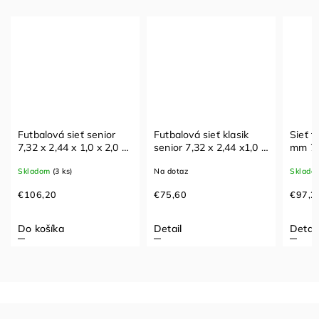
Futbalová sieť senior
Futbalová sieť klasik
Sieť f
7,32 x 2,44 x 1,0 x 2,0 m
senior 7,32 x 2,44 x1,0 x
mm 7,5 x 2,5 x 1,7 x
hexagonal
2,0m
1,7m b
Skladom
(3 ks)
Na dotaz
Sklado
€106,20
€75,60
€97,2
Do košíka
Detail
Detail