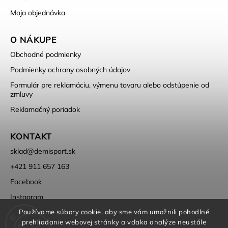
Moja objednávka
O NÁKUPE
Obchodné podmienky
Podmienky ochrany osobných údajov
Formulár pre reklamáciu, výmenu tovaru alebo odstúpenie od
zmluvy
Reklamačný poriadok
KONTAKT
sklad
@
demisport.sk
+421 911 657 163
Facebook
Instagram
Používame súbory cookie, aby sme vám umožnili pohodlné
prehliadanie webovej stránky a vďaka analýze neustále