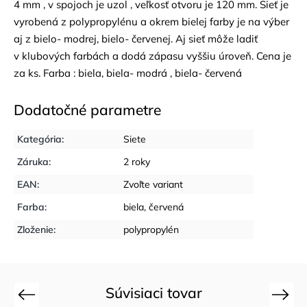
4 mm , v spojoch je uzol , veľkosť otvoru je 120 mm. Sieť je
vyrobená z polypropylénu a okrem bielej farby je na výber
aj z bielo- modrej, bielo- červenej. Aj sieť môže ladiť
v klubových farbách a dodá zápasu vyššiu úroveň. Cena je
za ks. Farba : biela, biela- modrá , biela- červená
Dodatočné parametre
Kategória
:
Siete
Záruka
:
2 roky
EAN
:
Zvoľte variant
Farba
:
biela, červená
Zloženie
:
polypropylén
Súvisiaci tovar
Previous
Next