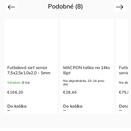
Podobné (8)
Previous
Next
Futbalová sieť senior
MACRON taška na 14ks
Futbal
7,5x2,5x1,0x2,0 - 5mm
lôpt
senior
2,0m
Na objednávku 10-14 prac
Skladom
(3 ks)
Na dot
dní
€106,20
€28,40
€75,6
Do košíka
Do košíka
Detail