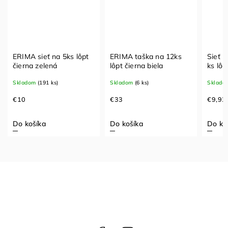
ERIMA sieť na 5ks lôpt
ERIMA taška na 12ks
Sieť 
čierna zelená
lôpt čierna biela
ks lôp
Skladom
(191 ks)
Skladom
(6 ks)
Sklado
€10
€33
€9,92
Do košíka
Do košíka
Do ko