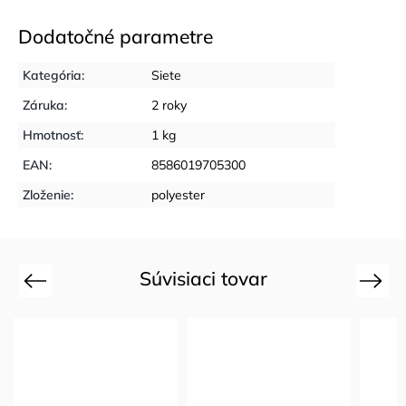
Dodatočné parametre
Kategória
:
Siete
Záruka
:
2 roky
Hmotnosť
:
1 kg
EAN
:
8586019705300
Zloženie
:
polyester
Súvisiaci tovar
Previous
Next