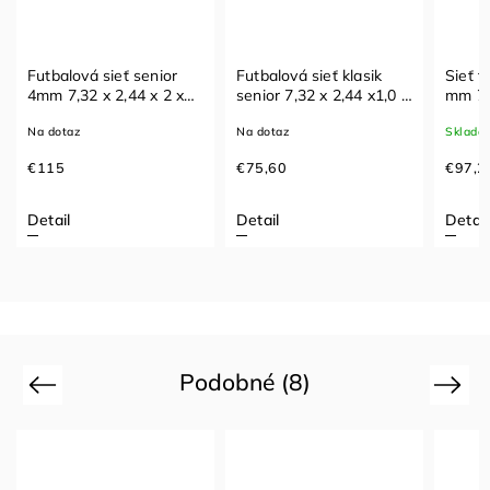
Futbalová sieť senior
Futbalová sieť klasik
Sieť f
4mm 7,32 x 2,44 x 2 x2
senior 7,32 x 2,44 x1,0 x
mm 7,5 x 2,5 x 1,7 x
m
2,0m
1,7m b
Na dotaz
Na dotaz
Sklado
€115
€75,60
€97,2
Detail
Detail
Detail
Podobné (8)
Previous
Next