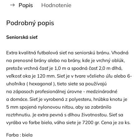
Popis
Hodnotenie
Podrobný popis
Seniorská sieť
Extra kvalitná futbalová sieť na seniorskú bránu. Vhodná
na prenosné brány alebo na brány, kde je vrchný oblúk,
pretože vrchná časť je 1,0 m a spodná časť 2,0 m dlhá,
veľkosť oka je 120 mm. Sieť je v tvare včelieho úľu alebo 6-
uhoľníka ( hexagonal ), tieto siete sa používajú
na zápasoch profesionálnej úrovne - medzinárodné
a domáce. Sieť je vyrobená z polyesteru, hrúbka knotu je
5 mm spojená nylonovou niťou, aby sa zabránilo
roztrhnutiu. Je extra pevná s dlhou životnosťou. Sieť sa
vyrába vo farbe biela, váha siete je 7200 gr. Cena je za ks.
Farba : biela