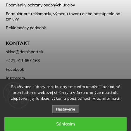
Podmienky ochrany osobných údajov
Formulár pre reklamáciu, výmenu tovaru alebo odstúpenie od
zmluvy
Reklamačný poriadok
KONTAKT
sklad
@
demisport.sk
+421 911 657 163
Facebook
Instagram
Používame súbory cookie, aby sme vám umožnili pohodlné
prehliadanie webovej stránky a vďaka analýze neustále
zlepšovali jej funkcie, výkon a použiteľnosť.
Viac informácií
Nastavenie
Copyright 2026
DEMISPORT
. Všetky práva vyhradené.
Súhlasím
Grafický návrh vytvořil a nakódoval
Shoptak.cz