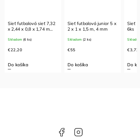
Sieť futbalová sieť 7,32
Sieť futbalová junior 5 x
Sieť n
x 2,44 x 0,8 x 1,74 m
2 x 1 x 1,5 m, 4 mm
6ks
2x2mm
Skladom
(6 ks)
Skladom
(2 ks)
Sklado
€22,20
€55
€3,72
Do košíka
Do košíka
Do ko
Facebook
Instagram