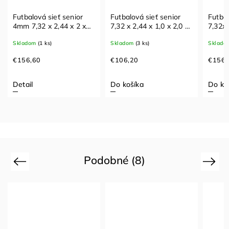
Futbalová sieť senior
Futbalová sieť senior
Futbal
4mm 7,32 x 2,44 x 2 x
7,32 x 2,44 x 1,0 x 2,0 m
7,32x
2m hexagonal
hexagonal
Skladom
(1 ks)
Skladom
(3 ks)
Sklado
€156,60
€106,20
€156,
Detail
Do košíka
Do ko
Podobné (8)
Previous
Next