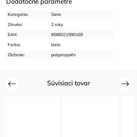
Dodatočné parametre
Kategória
:
Siete
Záruka
:
2 roky
EAN
:
8586021990169
Farba
:
biela
Zloženie
:
polypropylén
Súvisiaci tovar
Previous
Next