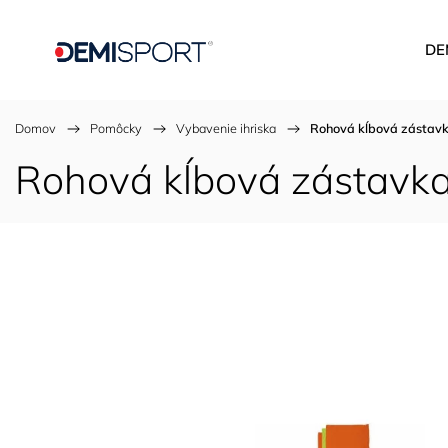
DE
Domov
/
Pomôcky
/
Vybavenie ihriska
/
Rohová kĺbová zástavk
Rohová kĺbová zástavka