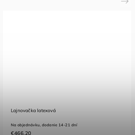
Next
Ihla - sada 3ks
Skladom
(101 ks)
€0,92