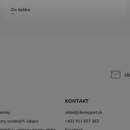
Do košíka
sk
KONTAKT
ienky
sklad
@
demisport.sk
any osobných údajov
+421 911 657 163
klamáciu, výmenu tovaru alebo
Facebook