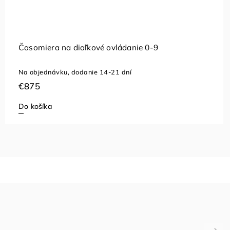
edacia manuálna
Rohové zást
u, dodanie 14-21 dní
Skladom
(7 ks
€26,52
Do košíka