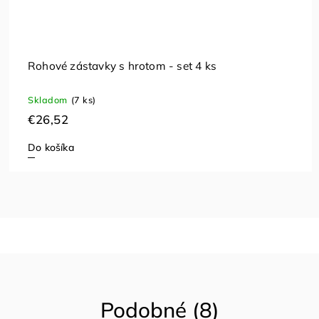
 skóre otočný 0-30
Tabuľa stri
u, dodanie 14-21 dní
Na objednávk
€51,20
Do košíka
Podobné (8)