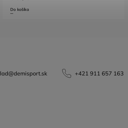
Do košíka
lad
@
demisport.sk
+421 911 657 163