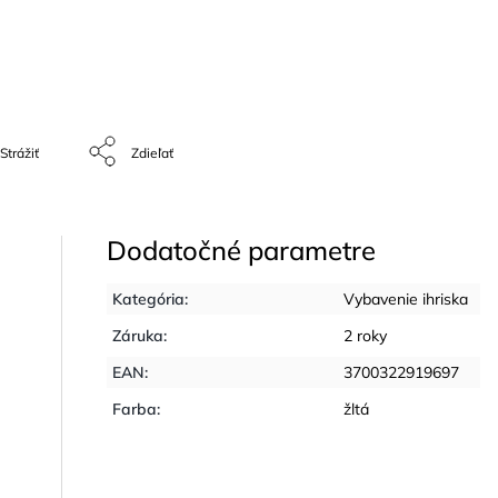
Strážiť
Zdieľať
Dodatočné parametre
Kategória
:
Vybavenie ihriska
Záruka
:
2 roky
EAN
:
3700322919697
Farba
:
žltá