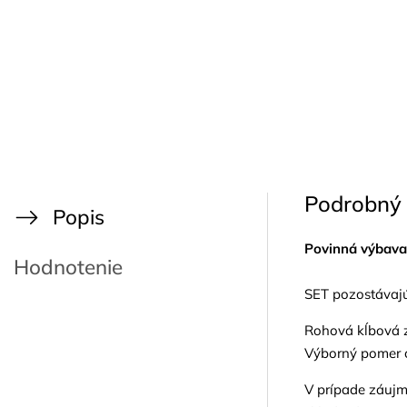
Podrobný 
Popis
Povinná výbava
Hodnotenie
SET pozostávajú
Rohová kĺbová z
Výborný pomer c
V prípade záujm