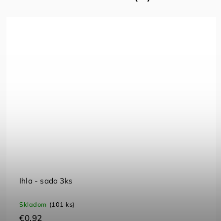
nná malá
Pumpa s tlakomerom
4-21 dní
Skladom
(16 ks)
€33