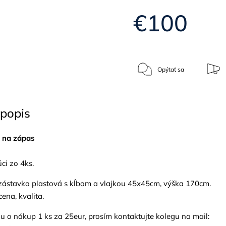
€100
Opýtať sa
popis
 na zápas
ci zo 4ks.
ástavka plastová s kĺbom a vlajkou 45x45cm, výška 170cm.
ena, kvalita.
u o nákup 1 ks za 25eur, prosím kontaktujte kolegu na mail: