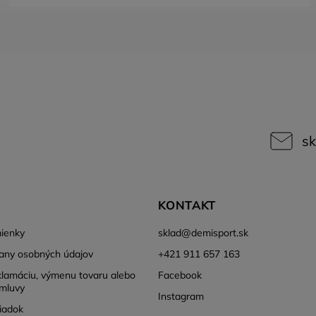
sk
KONTAKT
ienky
sklad
@
demisport.sk
any osobných údajov
+421 911 657 163
klamáciu, výmenu tovaru alebo
Facebook
mluvy
Instagram
iadok