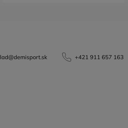
lad
@
demisport.sk
+421 911 657 163