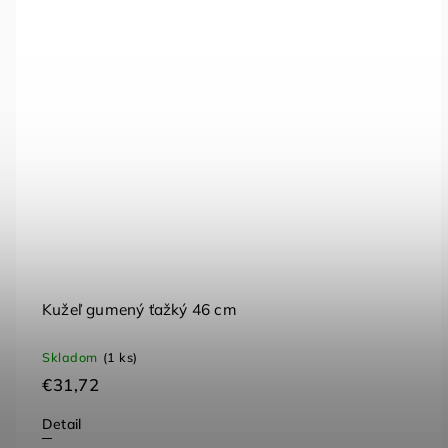
Kužeľ gumený ťažký 46 cm
Skladom
(1 ks)
€31,72
Detail