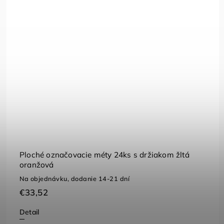
Ploché označovacie méty 24ks s držiakom žltá
oranžová
Na objednávku, dodanie 14-21 dní
€33,52
Detail