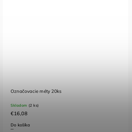
Označovacie méty 20ks
Skladom
(2 ks)
€16,08
Do košíka