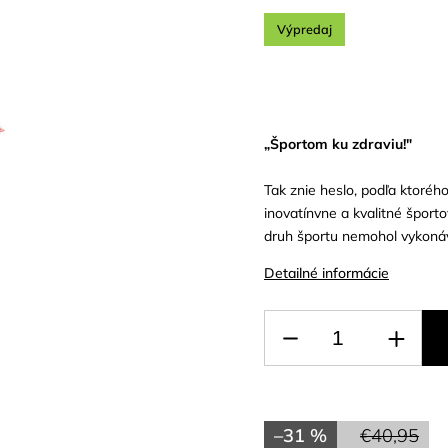
Výpredaj
„Športom ku zdraviu!"
Tak znie heslo, podľa ktoréh
inovatínvne a kvalitné šport
druh športu nemohol vykonáva
Detailné informácie
–31 %
€40,95