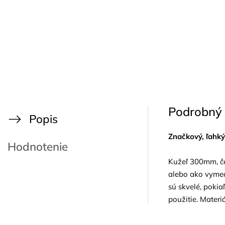
Podrobný 
Popis
Značkový, ľahký
Hodnotenie
Kužeľ 300mm, čer
alebo ako vymed
sú skvelé, pokia
použitie. Materi