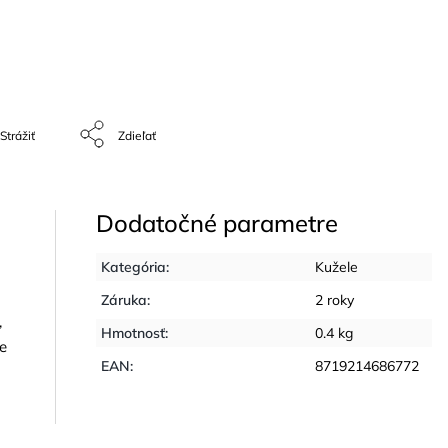
Strážiť
Zdieľať
Dodatočné parametre
Kategória
:
Kužele
Záruka
:
2 roky
,
Hmotnosť
:
0.4 kg
e
EAN
:
8719214686772