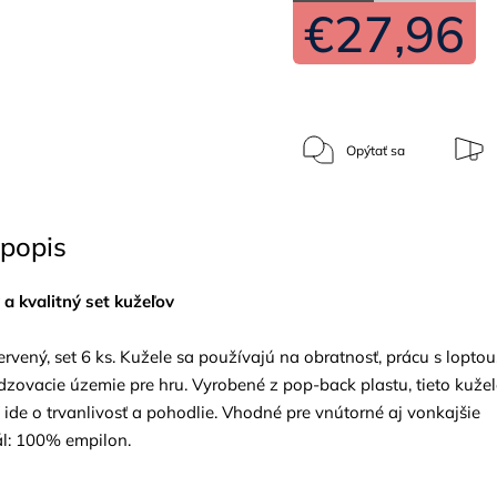
€27,96
Opýtať sa
popis
 a kvalitný set kužeľov
vený, set 6 ks. Kužele sa používajú na obratnosť, prácu s loptou
zovacie územie pre hru. Vyrobené z pop-back plastu, tieto kužel
ľ ide o trvanlivosť a pohodlie. Vhodné pre vnútorné aj vonkajšie
ál: 100% empilon.