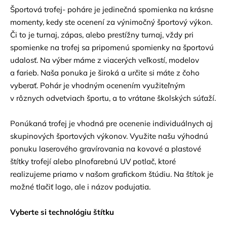
Športová trofej- poháre je jedinečná spomienka na krásne
momenty, kedy ste ocenení za výnimočný športový výkon.
Či to je turnaj, zápas, alebo prestížny turnaj, vždy pri
spomienke na trofej sa pripomenú spomienky na športovú
udalosť. Na výber máme z viacerých veľkostí, modelov
a farieb. Naša ponuka je široká a určite si máte z čoho
vyberať. Pohár je vhodným ocenením využiteľným
v rôznych odvetviach športu, a to vrátane školských súťaží.
Ponúkaná trofej je vhodná pre ocenenie individuálnych aj
skupinových športových výkonov. Využite našu výhodnú
ponuku laserového gravírovania na kovové a plastové
štítky trofejí alebo plnofarebnú UV potlač, ktoré
realizujeme priamo v našom grafickom štúdiu. Na štítok je
možné tlačiť logo, ale i názov podujatia.
Vyberte si technológiu štítku