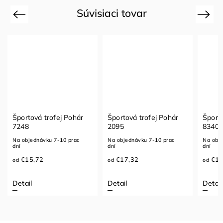
Súvisiaci tovar
Previous
Next
Športová trofej Pohár
Športová trofej Pohár
Športo
7248
2095
8340
Na objednávku 7-10 prac
Na objednávku 7-10 prac
Na obje
dní
dní
dní
€15,72
€17,32
€10
od
od
od
Detail
Detail
Detail