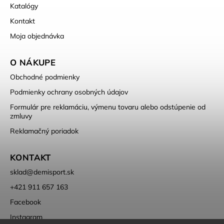
Katalógy
Kontakt
Moja objednávka
O NÁKUPE
Obchodné podmienky
Podmienky ochrany osobných údajov
Formulár pre reklamáciu, výmenu tovaru alebo odstúpenie od
zmluvy
Reklamačný poriadok
KONTAKT
sklad
@
demisport.sk
+421 911 657 163
Facebook
Instagram