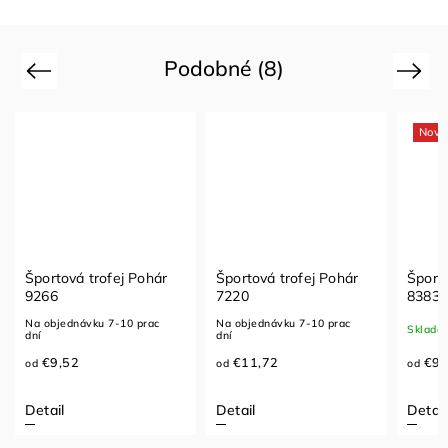
Podobné (8)
Previous
Next
Novi
Športová trofej Pohár
Športová trofej Pohár
Športo
9266
7220
8383
Na objednávku 7-10 prac
Na objednávku 7-10 prac
Sklado
dní
dní
€9,52
€11,72
€9,
od
od
od
Detail
Detail
Detail