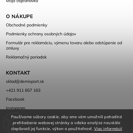
Moja objednávka
O NÁKUPE
Obchodné podmienky
Podmienky ochrany osobných údajov
Formulár pre reklamáciu, výmenu tovaru alebo odstúpenie od
zmluvy
Reklamačný poriadok
KONTAKT
sklad
@
demisport.sk
+421 911 657 163
Facebook
Instagram
Používame súbory cookie, aby sme vám umožnili pohodlné
prehliadanie webovej stránky a vďaka analýze neustále
zlepšovali jej funkcie, výkon a použiteľnosť.
Viac informácií