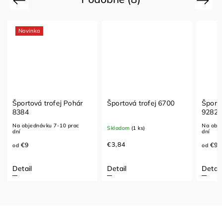
Novinka
Športová trofej Pohár
Športová trofej 6700
Športo
8384
9282
Na objednávku 7-10 prac
Na obje
Skladom
(1 ks)
dní
dní
€3,84
€9
€9,
od
od
Detail
Detail
Detail