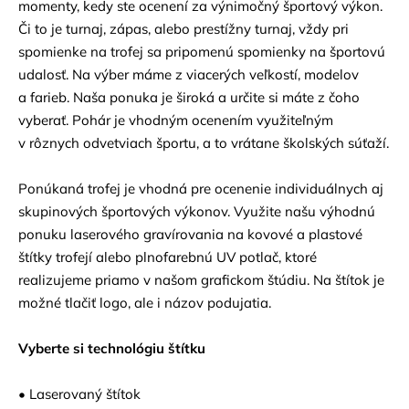
momenty, kedy ste ocenení za výnimočný športový výkon.
Či to je turnaj, zápas, alebo prestížny turnaj, vždy pri
spomienke na trofej sa pripomenú spomienky na športovú
udalosť. Na výber máme z viacerých veľkostí, modelov
a farieb. Naša ponuka je široká a určite si máte z čoho
vyberať. Pohár je vhodným ocenením využiteľným
v rôznych odvetviach športu, a to vrátane školských súťaží.
Ponúkaná trofej je vhodná pre ocenenie individuálnych aj
skupinových športových výkonov. Využite našu výhodnú
ponuku laserového gravírovania na kovové a plastové
štítky trofejí alebo plnofarebnú UV potlač, ktoré
realizujeme priamo v našom grafickom štúdiu. Na štítok je
možné tlačiť logo, ale i názov podujatia.
Vyberte si technológiu štítku
• Laserovaný štítok