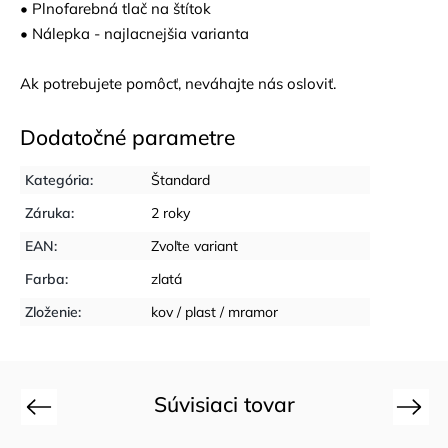
• Plnofarebná tlač na štítok
• Nálepka - najlacnejšia varianta
Ak potrebujete pomôcť, neváhajte nás osloviť.
Dodatočné parametre
Kategória
:
Štandard
Záruka
:
2 roky
EAN
:
Zvoľte variant
Farba
:
zlatá
Zloženie
:
kov / plast / mramor
Súvisiaci tovar
Previous
Next