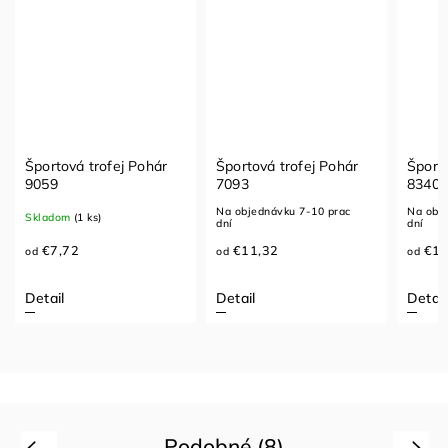
Športová trofej Pohár
Športová trofej Pohár
Športo
9059
7093
8340
Na objednávku 7-10 prac
Na obje
Skladom
(1 ks)
dní
dní
€7,72
€11,32
€10
od
od
od
Detail
Detail
Detail
Podobné (8)
Previous
Next