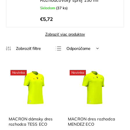
Rozhodcovský sprej 150 ml
Skladom
(37 ks)
€5,72
Zobraziť viac produktov
Odporúčame
Najlacnejšie
Najdrahšie
Novinka
Novinka
Najpredávanejšie
Abecedne
MACRON dámsky dres
MACRON dres rozhodca
rozhodca TESS ECO
MENDEZ ECO